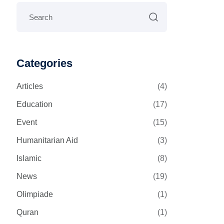
Categories
Articles
(4)
Education
(17)
Event
(15)
Humanitarian Aid
(3)
Islamic
(8)
News
(19)
Olimpiade
(1)
Quran
(1)