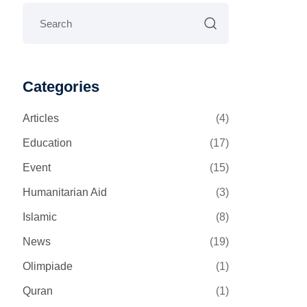
Categories
Articles
(4)
Education
(17)
Event
(15)
Humanitarian Aid
(3)
Islamic
(8)
News
(19)
Olimpiade
(1)
Quran
(1)