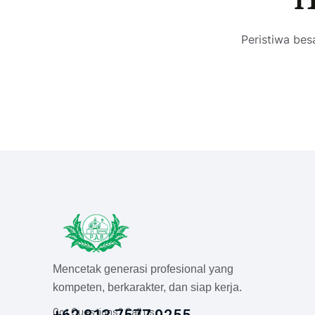
H
Peristiwa bes
Mencetak generasi profesional yang
kompeten, berkarakter, dan siap kerja.
Got Questions? Call us