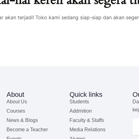
al-hal keren akan segera ti
ar akan terjadi! Toko kami sedang siap-siap dan akan seger
About
Quick links
Ou
About Us
Students
Da
ke
Courses
Addmition
News & Blogs
Faculty & Staffs
Become a Teacher
Media Relations
Events
Alumni