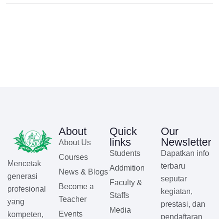
About
Quick
Our
links
Newsletter
About Us
Students
Dapatkan info
Courses
Mencetak
terbaru
Addmition
News & Blogs
generasi
seputar
Faculty &
Become a
profesional
kegiatan,
Staffs
Teacher
yang
prestasi, dan
Media
Events
kompeten,
pendaftaran