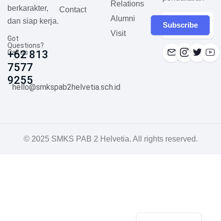
Relations
berkarakter,
Contact
Alumni
dan siap kerja.
Subscribe
Visit
Got
Questions?
Call us
+62 813
7577
9255
hello@smkspab2helvetia.sch.id
© 2025 SMKS PAB 2 Helvetia. All rights reserved.