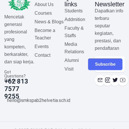
links
Newsletter
About Us
Students
Dapatkan info
Courses
Mencetak
terbaru
Addmition
News & Blogs
generasi
seputar
Faculty &
Become a
profesional
kegiatan,
Staffs
Teacher
yang
prestasi, dan
Media
Events
kompeten,
pendaftaran
Relations
berkarakter,
Contact
Alumni
dan siap kerja.
Subscribe
Visit
Got
Questions?
Call us
+62 813
7577
9255
hello@smkspab2helvetia.sch.id