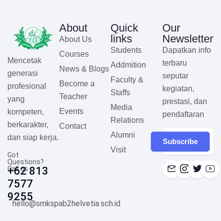
About
Quick
Our
links
Newsletter
About Us
Students
Dapatkan info
Courses
Mencetak
terbaru
Addmition
News & Blogs
generasi
seputar
Faculty &
Become a
profesional
kegiatan,
Staffs
Teacher
yang
prestasi, dan
Media
Events
kompeten,
pendaftaran
Relations
berkarakter,
Contact
Alumni
dan siap kerja.
Subscribe
Visit
Got
Questions?
Call us
+62 813
7577
9255
hello@smkspab2helvetia.sch.id