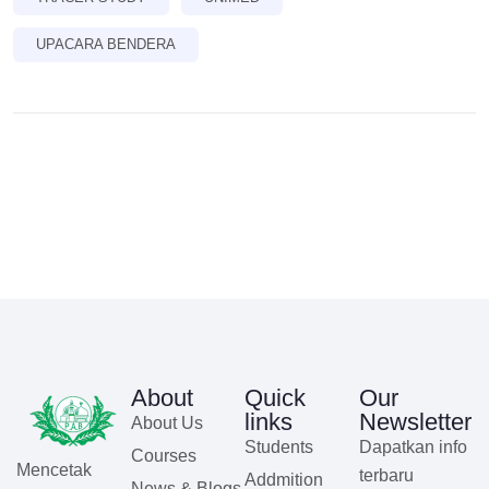
UPACARA BENDERA
About
Quick
Our
links
Newsletter
About Us
Students
Dapatkan info
Courses
Mencetak
terbaru
Addmition
News & Blogs