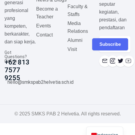
generasi
seputar
Faculty &
Become a
profesional
kegiatan,
Staffs
Teacher
yang
prestasi, dan
Media
Events
kompeten,
pendaftaran
Relations
berkarakter,
Contact
Alumni
dan siap kerja.
Subscribe
Visit
Got
Questions?
Call us
+62 813
7577
9255
hello@smkspab2helvetia.sch.id
© 2025 SMKS PAB 2 Helvetia. All rights reserved.
Indonesian