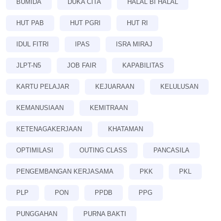
BUMIDA
DUKA CITA
HALAL BI HALAL
HUT PAB
HUT PGRI
HUT RI
IDUL FITRI
IPAS
ISRA MIRAJ
JLPT-N5
JOB FAIR
KAPABILITAS
KARTU PELAJAR
KEJUARAAN
KELULUSAN
KEMANUSIAAN
KEMITRAAN
KETENAGAKERJAAN
KHATAMAN
OPTIMILASI
OUTING CLASS
PANCASILA
PENGEMBANGAN KERJASAMA
PKK
PKL
PLP
PON
PPDB
PPG
PUNGGAHAN
PURNA BAKTI