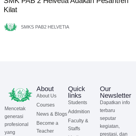
SMK PAB 2 Helvetia Adakan Pesantren
K
Kilat
s
S
SMKS PAB2 HELVETIA
About
Quick
Our
links
Newsletter
About Us
Students
Dapatkan info
Courses
Mencetak
terbaru
Addmition
News & Blogs
generasi
seputar
Faculty &
Become a
profesional
kegiatan,
Staffs
Teacher
yang
prestasi, dan