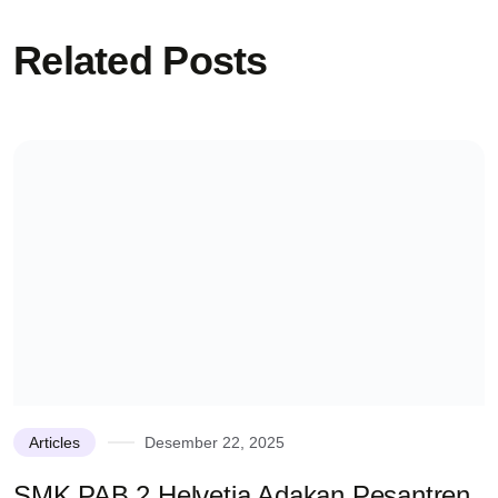
Related Posts
Articles
Desember 22, 2025
SMK PAB 2 Helvetia Adakan Pesantren
K