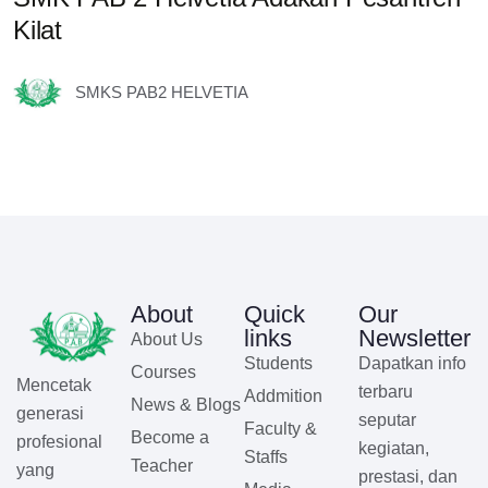
Kilat
s
S
SMKS PAB2 HELVETIA
About
Quick
Our
links
Newsletter
About Us
Students
Dapatkan info
Courses
Mencetak
terbaru
Addmition
News & Blogs
generasi
seputar
Faculty &
Become a
profesional
kegiatan,
Staffs
Teacher
yang
prestasi, dan