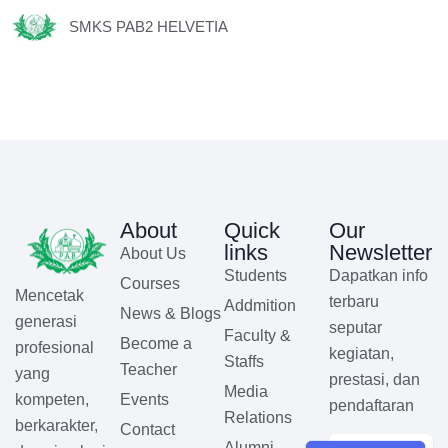
SMKS PAB2 HELVETIA
About
Quick
Our
links
Newsletter
About Us
Students
Dapatkan info
Courses
Mencetak
terbaru
Addmition
News & Blogs
generasi
seputar
Faculty &
Become a
profesional
kegiatan,
Staffs
Teacher
yang
prestasi, dan
Media
Events
kompeten,
pendaftaran
Relations
berkarakter,
Contact
Alumni