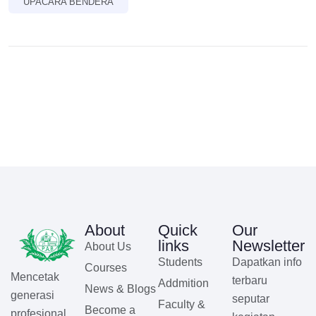
UPACARA BENDERA
About
Quick
Our
links
Newsletter
About Us
Students
Dapatkan info
Courses
Mencetak
terbaru
Addmition
News & Blogs
generasi
seputar
Faculty &
Become a
profesional