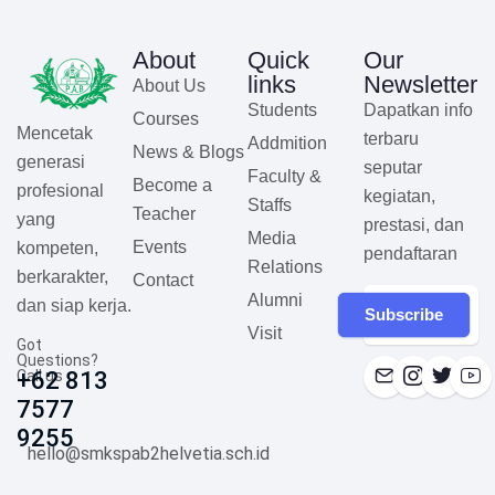
About
Quick
Our
links
Newsletter
About Us
Students
Dapatkan info
Courses
Mencetak
terbaru
Addmition
News & Blogs
generasi
seputar
Faculty &
Become a
profesional
kegiatan,
Staffs
Teacher
yang
prestasi, dan
Media
Events
kompeten,
pendaftaran
Relations
berkarakter,
Contact
Alumni
dan siap kerja.
Subscribe
Visit
Got
Questions?
Call us
+62 813
7577
9255
hello@smkspab2helvetia.sch.id