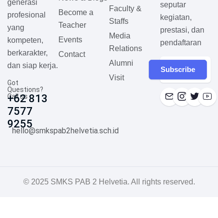
generasi
seputar
Faculty &
Become a
profesional
kegiatan,
Staffs
Teacher
yang
prestasi, dan
Media
Events
kompeten,
pendaftaran
Relations
berkarakter,
Contact
Alumni
dan siap kerja.
Subscribe
Visit
Got
Questions?
Call us
+62 813
7577
9255
hello@smkspab2helvetia.sch.id
© 2025 SMKS PAB 2 Helvetia. All rights reserved.