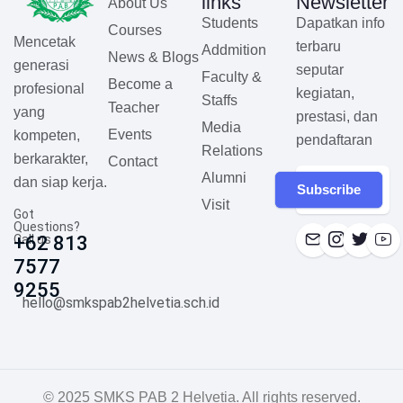
links
Newsletter
About Us
Students
Dapatkan info
Courses
Mencetak
terbaru
Addmition
News & Blogs
generasi
seputar
Faculty &
Become a
profesional
kegiatan,
Staffs
Teacher
yang
prestasi, dan
Media
Events
kompeten,
pendaftaran
Relations
berkarakter,
Contact
Alumni
dan siap kerja.
Subscribe
Visit
Got
Questions?
Call us
+62 813
7577
9255
hello@smkspab2helvetia.sch.id
© 2025 SMKS PAB 2 Helvetia. All rights reserved.