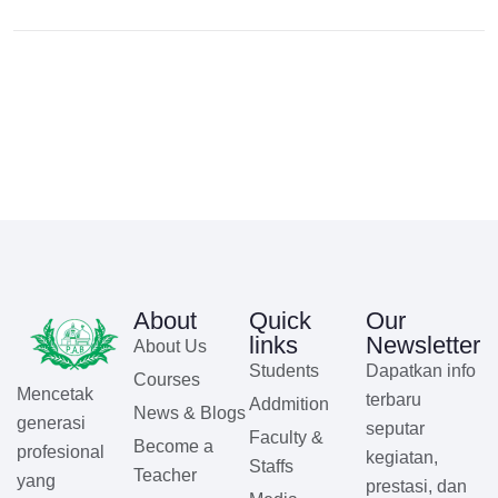
About
Quick
Our
links
Newsletter
About Us
Students
Dapatkan info
Courses
Mencetak
terbaru
Addmition
News & Blogs
generasi
seputar
Faculty &
Become a
profesional
kegiatan,
Staffs
Teacher
yang
prestasi, dan