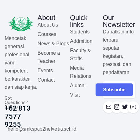
About
Quick
Our
links
Newsletter
About Us
Students
Dapatkan info
Courses
Mencetak
terbaru
Addmition
News & Blogs
generasi
seputar
Faculty &
Become a
profesional
kegiatan,
Staffs
Teacher
yang
prestasi, dan
Media
Events
kompeten,
pendaftaran
Relations
berkarakter,
Contact
Alumni
dan siap kerja.
Subscribe
Visit
Got
Questions?
Call us
+62 813
7577
9255
hello@smkspab2helvetia.sch.id