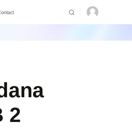
ontact
rdana
 2