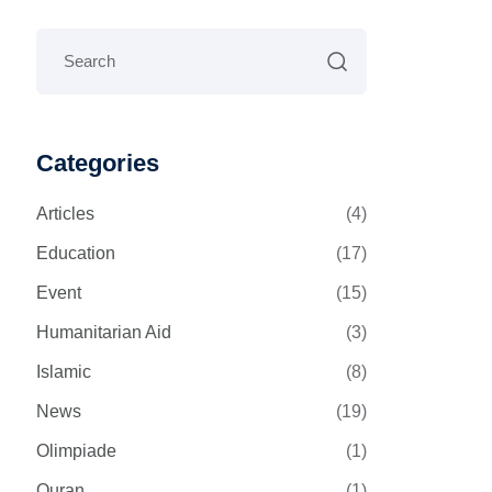
Categories
Articles
(4)
Education
(17)
Event
(15)
Humanitarian Aid
(3)
Islamic
(8)
News
(19)
Olimpiade
(1)
Quran
(1)