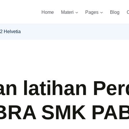
Home
Materi
Pages
Blog
C
 Helvetia
an latihan Pe
BRA SMK PAB