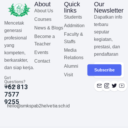
About
Quick
Our
links
Newsletter
About Us
Students
Dapatkan info
Courses
Mencetak
terbaru
Addmition
News & Blogs
generasi
seputar
Faculty &
Become a
profesional
kegiatan,
Staffs
Teacher
yang
prestasi, dan
Media
Events
kompeten,
pendaftaran
Relations
berkarakter,
Contact
Alumni
dan siap kerja.
Subscribe
Visit
Got
Questions?
Call us
+62 813
7577
9255
hello@smkspab2helvetia.sch.id