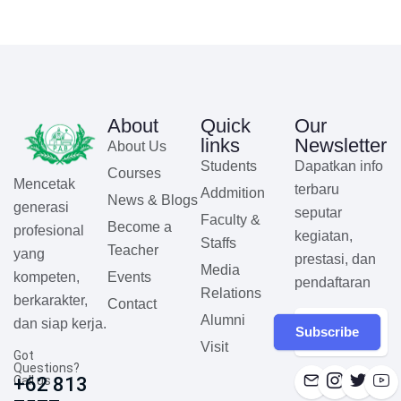
About
Quick
Our
links
Newsletter
About Us
Students
Dapatkan info
Courses
Mencetak
terbaru
Addmition
News & Blogs
generasi
seputar
Faculty &
Become a
profesional
kegiatan,
Staffs
Teacher
yang
prestasi, dan
Media
Events
kompeten,
pendaftaran
Relations
berkarakter,
Contact
Alumni
dan siap kerja.
Subscribe
Visit
Got
Questions?
Call us
+62 813