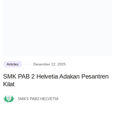
Articles
Desember 22, 2025
SMK PAB 2 Helvetia Adakan Pesantren
K
Kilat
s
S
SMKS PAB2 HELVETIA