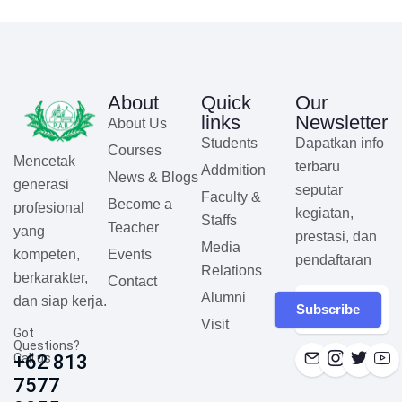
About
Quick
Our
links
Newsletter
About Us
Students
Dapatkan info
Courses
Mencetak
terbaru
Addmition
News & Blogs
generasi
seputar
Faculty &
Become a
profesional
kegiatan,
Staffs
Teacher
yang
prestasi, dan
Media
Events
kompeten,
pendaftaran
Relations
berkarakter,
Contact
Alumni
dan siap kerja.
Subscribe
Visit
Got
Questions?
Call us
+62 813
7577