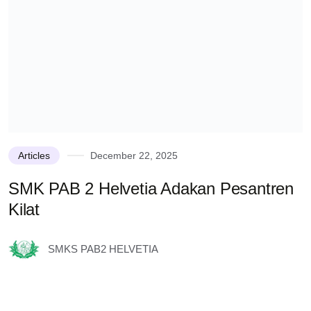
Articles
December 22, 2025
SMK PAB 2 Helvetia Adakan Pesantren
K
Kilat
s
S
SMKS PAB2 HELVETIA