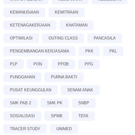
KEMANUSIAAN
KEMITRAAN
KETENAGAKERJAAN
KHATAMAN
OPTIMILASI
OUTING CLASS
PANCASILA
PENGEMBANGAN KERJASAMA
PKK
PKL
PLP
PON
PPDB
PPG
PUNGGAHAN
PURNA BAKTI
PUSAT KEUNGGULAN
SENAM ANAK
SMK PAB 2
SMK PK
SNBP
SOSIALISASI
SPMB
TEFA
TRACER STUDY
UNIMED