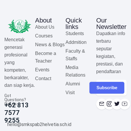
About
Quick
Our
links
Newsletter
About Us
Students
Dapatkan info
Courses
Mencetak
terbaru
Addmition
News & Blogs
generasi
seputar
Faculty &
Become a
profesional
kegiatan,
Staffs
Teacher
yang
prestasi, dan
Media
Events
kompeten,
pendaftaran
Relations
berkarakter,
Contact
Alumni
dan siap kerja.
Subscribe
Visit
Got
Questions?
Call us
+62 813
7577
9255
hello@smkspab2helvetia.sch.id