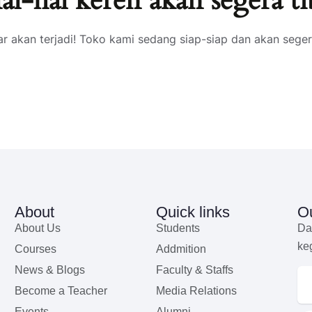
al-hal keren akan segera ti
ar akan terjadi! Toko kami sedang siap-siap dan akan seger
About
Quick links
Ou
About Us
Students
Da
ke
Courses
Addmition
News & Blogs
Faculty & Staffs
Become a Teacher
Media Relations
Events
Alumni