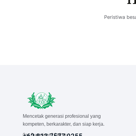
H
Peristiwa bes
Mencetak generasi profesional yang
kompeten, berkarakter, dan siap kerja.
Got Questions? Call us