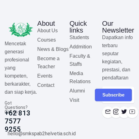
About
Quick
Our
links
Newsletter
About Us
Students
Dapatkan info
Courses
Mencetak
terbaru
Addmition
News & Blogs
generasi
seputar
Faculty &
Become a
profesional
kegiatan,
Staffs
Teacher
yang
prestasi, dan
Media
Events
kompeten,
pendaftaran
Relations
berkarakter,
Contact
Alumni
dan siap kerja.
Subscribe
Visit
Got
Questions?
Call us
+62 813
7577
9255
hello@smkspab2helvetia.sch.id