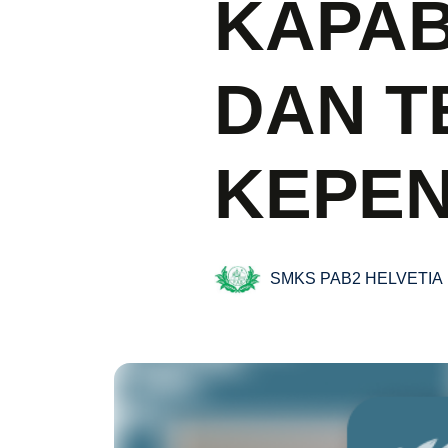
KAPAB
DAN T
KEPEN
SMKS PAB2 HELVETIA