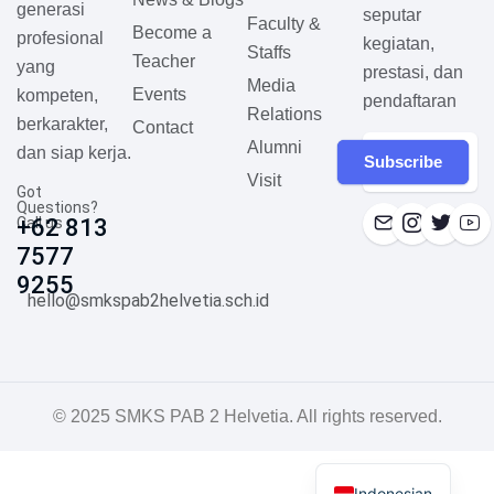
generasi
seputar
Faculty &
Become a
profesional
kegiatan,
Staffs
Teacher
yang
prestasi, dan
Media
Events
kompeten,
pendaftaran
Relations
berkarakter,
Contact
Alumni
dan siap kerja.
Subscribe
Visit
Got
Questions?
Call us
+62 813
7577
9255
hello@smkspab2helvetia.sch.id
© 2025 SMKS PAB 2 Helvetia. All rights reserved.
Indonesian