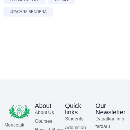
UPACARA BENDERA
About
Quick
Our
links
Newsletter
About Us
Students
Dapatkan info
Courses
Mencetak
terbaru
Addmition
News & Blogs