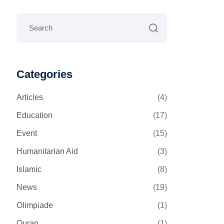
Categories
Articles
(4)
Education
(17)
Event
(15)
Humanitarian Aid
(3)
Islamic
(8)
News
(19)
Olimpiade
(1)
Quran
(1)