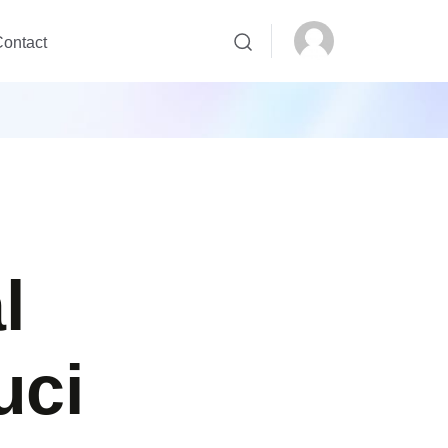
ontact
l
uci