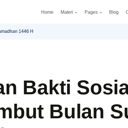
Home
Materi
Pages
Blog
C
Ramadhan 1446 H
an Bakti Sosia
but Bulan S