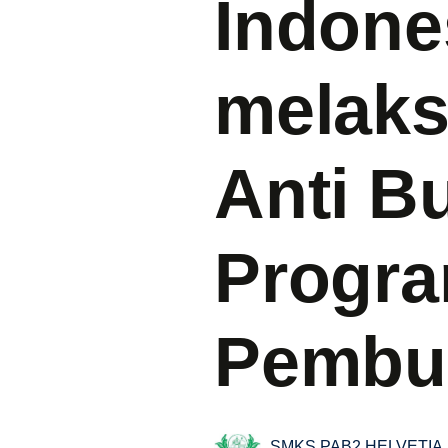
Indone
melaks
Anti B
Progr
Pembu
SMKS PAB2 HELVETIA