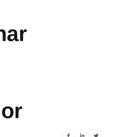
nar
or