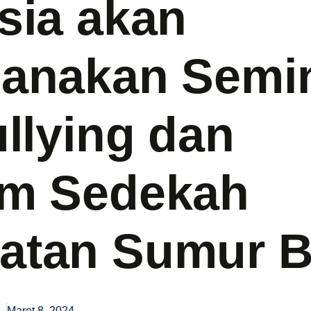
sia akan
anakan Semi
ullying dan
am Sedekah
atan Sumur B
Maret 8, 2024